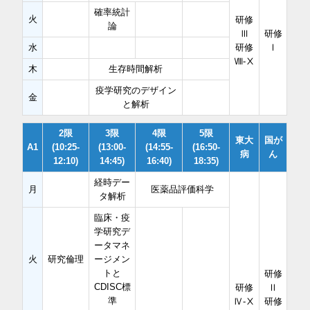
確率統計
火
研修
論
Ⅲ
研修
水
研修
Ⅰ
Ⅷ-Ⅹ
木
生存時間解析
疫学研究のデザイン
金
と解析
2限
3限
4限
5限
東大
国が
A1
(10:25-
(13:00-
(14:55-
(16:50-
病
ん
12:10)
14:45)
16:40)
18:35)
経時デー
月
医薬品評価科学
タ解析
臨床・疫
学研究デ
ータマネ
火
研究倫理
ージメン
トと
研修
CDISC標
研修
Ⅱ
準
Ⅳ-Ⅹ
研修