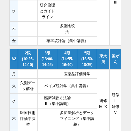
Ⅲ
研究倫理
水
とガイド
ライン
多重比較
木
法
金
確率統計論（集中講義）
2限
3限
4限
5限
東大
国が
A2
(10:25-
(13:00-
(14:55-
(16:50-
病
ん
12:10)
14:45)
16:40)
18:35)
月
医薬品評価科学
欠測デー
火
ベイズ統計学（集中講義）
タ解析
研修
臨床試験方法論
水
研修
Ⅱ
Ⅱ（集中講義）
Ⅳ-Ⅹ
研修
Ⅴ
医療技術
多変量解析とデータ
木
評価学演
マイニング（集中講
習
義）