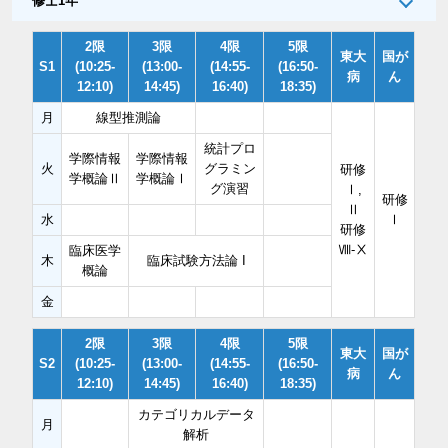
修士1年
2限
3限
4限
5限
東大
国が
S1
(10:25-
(13:00-
(14:55-
(16:50-
病
ん
12:10)
14:45)
16:40)
18:35)
月
線型推測論
統計プロ
学際情報
学際情報
火
グラミン
研修
学概論Ⅱ
学概論Ⅰ
グ演習
Ⅰ,
研修
Ⅱ
水
Ⅰ
研修
Ⅷ-Ⅹ
臨床医学
木
臨床試験方法論 I
概論
金
2限
3限
4限
5限
東大
国が
S2
(10:25-
(13:00-
(14:55-
(16:50-
病
ん
12:10)
14:45)
16:40)
18:35)
カテゴリカルデータ
月
解析