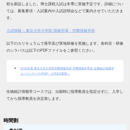
程を新設しました。博士課程⼊試は冬季に実施予定です。詳細につい
ては、募集要項・入試案内や入試説明会などで案内させていただきま
す。
入試情報 – 東京大学大学院 情報学環・学際情報学府
以下のカリキュラムで座学及び実地研修を実施します。各科目・研修
のシラバスは以下のPDFファイルをご参照ください。
2026年度 東京大学大学院学際情報学府 学際情報学専攻 生物統計情報学
コースシラバス[PDF] （4月6日更新）
生物統計情報学コースでは、出願時に指導教員を指定せずに、入学し
てから指導教員を決定致します。
時間割