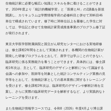
生物統計家に必要な幅広い知識とスキルを身に着けることができま
す。2024年度より「統計的機械学習」と「医療とAI」の2講義を新規
開講し、カリキュラムは学際情報学府の必修科目と併せて30科目46
単位で構成されています。修了時に38単位以上を履修した学生に対
しては、学位記と併せて生物統計家育成推進事業のプログラム修了証
が発行されます。
東京大学医学部附属病院と国立がん研究センターにおける実地研修
は、修士課程2年間をとおして実施されます。各機関の生物統計家が
開発した研修プログラムをとおして、座学では学ぶことのできない、
臨床研究に係る実務能力を養うことができます。具体的には、修士課
程1年次は、主として、臨床研究のデザインと解析について議論する
会議への参加や、医師等を対象とした統計コンサルティング業務の見
学等をとおして、生物統計家としての基本業務に関するトレーニング
を受けます。修士課程2年次は、臨床研究のデザインや解析計画を立
案し、さらに実際の臨床研究データを解析するなど、より実践的なト
レーニングを受けます。
また生物統計情報学コースでは、令和8（2026）年度4月より博士課