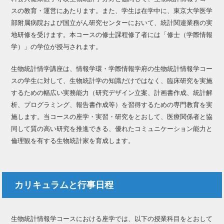
スの教育・運営にあたります。また、学生は在学中に、東京大学医学
部附属病院および国立がん研究センターにおいて、統計関連業務の実
地研修を受けます。本コースの修士課程修了者には「修士（学際情報
学）」の学位が授与されます。
生物統計情学講座は、情報学環・学際情報学府の生物統計情報学コー
スの学生に対して、生物統計学の知識だけではなく、臨床研究を実施
するための幅広い実務能力（研究デザイン立案、計画書作成、統計解
析、プログラミング、報告書作成等）を習得するための専門教育を実
施します。当コースの座学・実習・研究をとおして、医療関係者と協
同して質の高い研究を推進できる、優れたコミュニケーション能力と
倫理観を有する生物統計家を育成します。
カリキュラムと行事日程
生物統計情報学コースにおける座学では、以下の授業科目をとおして