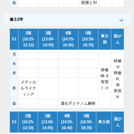
金
医療とAI
修士2年
2限
3限
4限
5限
東大
国が
S1
(10:25-
(13:00-
(14:55-
(16:50-
病
ん
12:10)
14:45)
16:40)
18:35)
月
研修
火
Ⅵ
研修
水
研修
Ⅷ-Ⅹ
Ⅺ,
実習
メディカ
Ⅻ
Ⅰ-Ⅱ
木
ルライテ
実習
ィング
Ⅳ
金
遺伝子とゲノム解析
2限
3限
4限
5限
国が
S2
(10:25-
(13:00-
(14:55-
(16:50-
東大病
ん
12:10)
14:45)
16:40)
18:35)