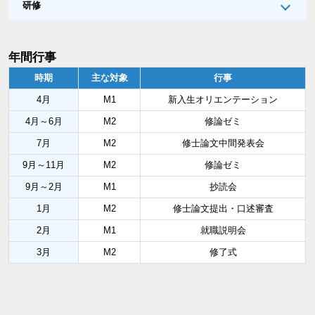
研修
年間行事
時期
主な対象
行事
4月
M1
新入生オリエンテーション
4月～6月
M2
修論ゼミ
7月
M2
修士論文中間発表会
9月～11月
M2
修論ゼミ
9月～2月
M1
抄読会
1月
M2
修士論文提出・口述審査
2月
M1
就職説明会
3月
M2
修了式