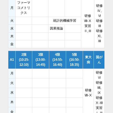
ファーマ
研修
月
コメトリ
Ⅳ,
クス
研修
Ⅵ
火
統計的機械学習
Ⅷ-Ⅹ
研修
実習
Ⅶ
水
因果推論
Ⅱ,Ⅲ
研修
Ⅺ,
木
Ⅻ
金
2限
3限
4限
5限
東大
国が
A1
(10:25-
(13:00-
(14:55-
(16:50-
病
ん
12:10)
14:45)
16:40)
18:35)
研修
月
Ⅵ
研修
火
Ⅷ,
研修
水
Ⅸ
Ⅷ-Ⅹ
研修
木
Ⅹ-Ⅻ
実習
金
Ⅰ-Ⅲ