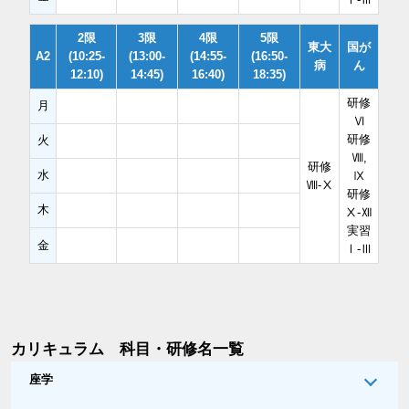
2限
3限
4限
5限
東大
国が
A2
(10:25-
(13:00-
(14:55-
(16:50-
病
ん
12:10)
14:45)
16:40)
18:35)
研修
月
Ⅵ
研修
火
Ⅷ,
研修
水
Ⅸ
Ⅷ-Ⅹ
研修
木
Ⅹ-Ⅻ
実習
金
Ⅰ-Ⅲ
カリキュラム 科目・研修名一覧
座学